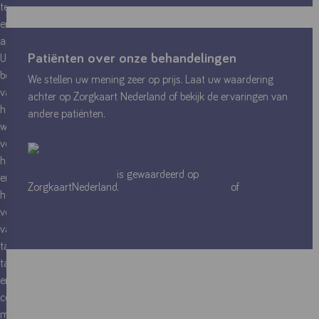
technieken
en
apparatuur.
Patiënten over onze behandelingen
U
bent
We stellen uw mening zeer op prijs. Laat uw waardering
van
achter op
Zorgkaart Nederland
of bekijk de ervaringen van
harte
andere patiënten.
welkom
voor
hulp
Tandzorg Kralingen
is gewaardeerd op
en
ZorgkaartNederland.
Bekijk alle waarderingen
of
plaats een
het
waardering
voorkomen
van
tandvleesaandoeningen,
tandbederf
en
complete
mondverzorging.