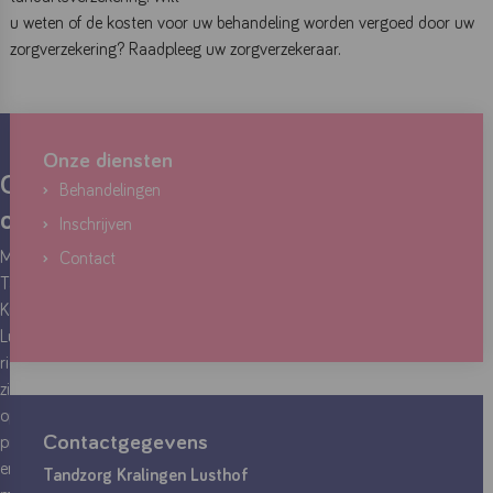
u weten of de kosten voor uw behandeling worden vergoed door uw
zorgverzekering? Raadpleeg uw zorgverzekeraar.
Onze diensten
Over
Behandelingen
ons
Inschrijven
Mondhygiënepraktijk
Contact
Tandzorg
Kralingen
Lusthof
richt
zich
op
Contactgegevens
preventie
en
Tandzorg Kralingen Lusthof