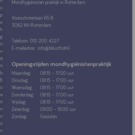
mondverzorging
Mondhygiënisten praktijk in Rotterdam
om
problemen
Voorschoterlaan 65 B
aan
3062 KH Rotterdam
het
gebit
Telefoon:
010 200 4227
te
E-mailadres:
info@tklusthof.nl
voorkomen
én
Openingstijden mondhygiënistenpraktijk
te
bestrijden.
Maandag:
08:15 – 17:00 uur
Bij
Dinsdag:
08:15 – 17:00 uur
ons
Woensdag:
08:15 – 17:00 uur
werken
Donderdag:
08:15 – 17:00 uur
deskundige
Vrijdag:
08:15 – 17:00 uur
mondhygiënisten
Zaterdag:
09:00 – 16:00 uur
met
Zondag:
Gesloten
de
modernste