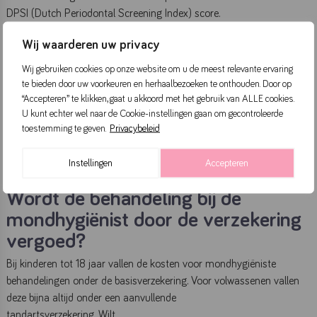
DPSI (Dutch Periodontal Screening Index) score.
Wij waarderen uw privacy
Wat gaat de behandeling kosten?
Wij gebruiken cookies op onze website om u de meest relevante ervaring
De tarieven voor mondhygiënebehandelingen zijn vastgesteld door
te bieden door uw voorkeuren en herhaalbezoeken te onthouden. Door op
de Nederlandse Zorgautoriteit (NZA). De kosten die u zelf voor een
“Accepteren” te klikken, gaat u akkoord met het gebruik van ALLE cookies.
behandeling betaalt zijn afhankelijk van hoe u
U kunt echter wel naar de Cookie-instellingen gaan om gecontroleerde
bent verzekerd. Voor behandelingen die meer dan € 250,- kosten,
toestemming te geven.
Privacybeleid
geven we u altijd een kostenbegroting vooraf. Zo heeft u duidelijk
inzicht in de kosten.
Instellingen
Accepteren
Wordt de behandeling bij de
mondhygiënist door de verzekering
vergoed?
Bij kinderen tot 18 jaar vallen de kosten voor mondhygiëniste
behandelingen onder de basisverzekering. Voor volwassenen vallen
deze bijna altijd onder een aanvullende
tandartsverzekering. Wilt